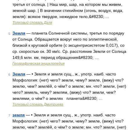
третья от солнца. | Наш мир, шар, на котором мы живем,
земной шар. | В значении стихийном (огонь, воздух, вода,
земля): всякое твердое, нежидкое тело,&#8230; …
Толковый словарь Даля
Земля
— планета Солнечной системы, третья по порядку
5
от Солнца. Обращается вокруг него по эллиптической,
близкой к круговой орбите (с эксцентрисистетом 0,017), со
ср. скоростью ок. 30 км/с. Ср. расстояние Земли от Солнца
149,6 млн. км, период обращения&#8230; …
Географическая энциклопедия
Земля
— • Земля и земля сущ., ж., употр. наиб. часто
6
Морфология: (нет) чего? земли, чему? земле, (вижу) что?
землю, чем? землёй, о чём? о земле; мн. что? земли, (нет)
чего? земель, чему? землям, (вижу) что? земли, чем?
землями, о чём? о землях планета&#8230; …
Толковый словарь Дмитриева
земля
— • Земля и земля сущ., ж., употр. наиб. часто
7
Морфология: (нет) чего? земли, чему? земле, (вижу) что?
землю, чем? землёй, о чём? о земле; мн. что? земли, (нет)