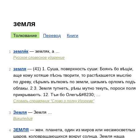
земля
Толкование
Перевод
Книги
земля́к
— земляк, а …
1
Русское словесное ударение
земля
— (41) 1. Суша, поверхность суши: Боянъ бо вѣщіи,
2
аще кому хотяше пѣснь творити, то растѣкашется мыслію
по древу, сѣрымъ вълкомъ по земли, шизымъ орломъ подъ
облакы. 2 3. Земля тутнетъ, рѣкы мутно текуть, пороси поля
прикрываютъ. 12. Тъи бо Олегъ&#8230; …
Словарь-справочник "Слово о полку Игореве"
Земля
— Земля …
3
Википедия
ЗЕМЛЯ
— жен. планета, один из миров или несамосветлых
4
шаров, коловращающихся вокруг солнца. Земля наша