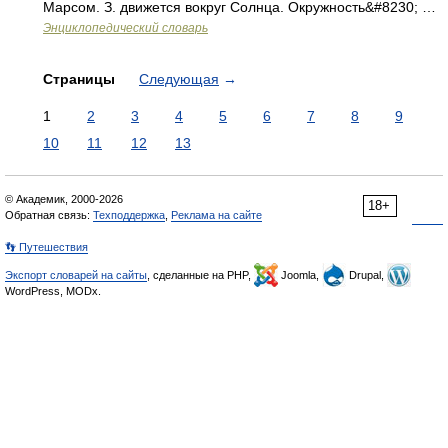
Марсом. З. движется вокруг Солнца. Окружность&#8230; …
Энциклопедический словарь
Страницы
Следующая
→
1
2
3
4
5
6
7
8
9
10
11
12
13
© Академик, 2000-2026
18+
Обратная связь:
Техподдержка
,
Реклама на сайте
👣 Путешествия
Экспорт словарей на сайты
, сделанные на PHP,
Joomla,
Drupal,
WordPress, MODx.